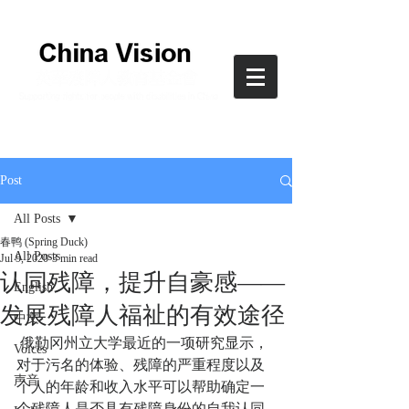
Post
All Posts
春鸭 (Spring Duck)
All Posts
Jul 9, 2020
3 min read
认同残障，提升自豪感——
English
发展残障人福祉的有效途径
中文
 俄勒冈州立大学最近的一项研究显示，
Voices
对于污名的体验、残障的严重程度以及
声音
个人的年龄和收入水平可以帮助确定一
个残障人是否具有残障身份的自我认同