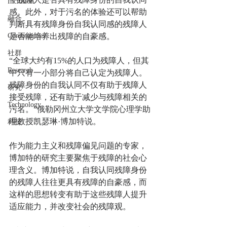
Inclusion
感。此外，对于污名的体验还可以帮助
融合
判断具有残障身份自我认同感的残障人
Communities
是否能培养出残障的自豪感。
社群
“全球大约有15%的人口为残障人，但其
Research
中只有一小部分将自己认定为残障人。
残障身份的自我认同不仅有助于残障人
研究
接受残障，还有助于减少与残障相关的
Technology
污名。”俄勒冈州立大学文学院心理学助
理教授凯瑟琳·博加特说。
科技
作为能力主义和残障偏见问题的专家，
博加特的研究主要聚焦于残障的社会心
理含义。博加特说，自我认同残障身份
的残障人往往更具有残障的自豪感，而
这样的思想转变有助于这些残障人提升
适应能力，并改变社会的残障观。