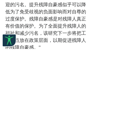
迎的污名。提升残障自豪感似乎可以降
低为了免受歧视的负面影响而对自尊的
过度保护。残障自豪感是对残障人真正
有价值的保护。为了全面提升残障人的
福祉和减少污名，该研究下一步将把工
作重点放在政策层面，以期促进残障人
的残障自豪感。”
可以通过社会团体和指导来加强针对残
障人的社会支持。在政策层面，政治实
践，有关残障自豪感的媒体报导和有关
残障自豪感的活动都有助于促进形成残
障自豪感。
译自：Medical Xpress
28th August 2017
https://medicalxpress.com/news/2017-08-
self-identifying-disabled-pride-disability-
aid.html