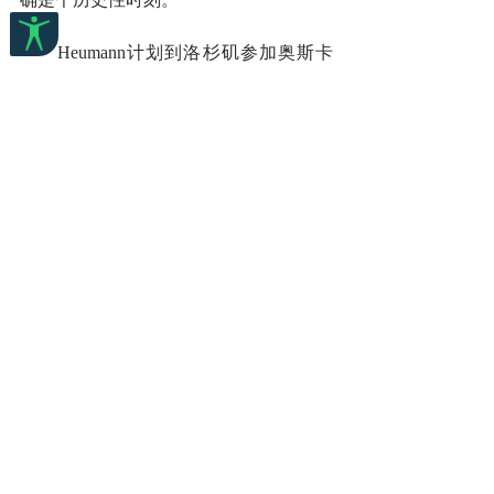
　　Heumann计划到洛杉矶参加奥斯卡
的颁奖仪式。“我非常高兴。”Heumann
说：“如果这部纪录片获奖，那将对残障
社群产生重大意义。即便不能获奖，这
部纪录片本身也成为了残障人事业的一
个重要宣言。”
　　Heumann补充说：“所有提名的影片
都是优秀的影片。不过对我来说我们的
纪录片才是最好的，因为我们的纪录片
讲述了一个需要讲述的故事，故事讲述
的很漂亮，很有力。”
译自：Deadline Hollywood News
15th April 2021
https://deadline.com/2021/04/crip-camp-
netflix-oscar-nominated-documentary-