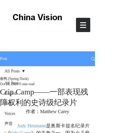
Post
All Posts
春鸭 (Spring Duck)
All Posts
Oct 21, 2021
3 min read
Crip Camp——一部表现残
English
障权利的史诗级纪录片
中文
作者：Matthew Carey
Voices
声音
Judy Heumann
是奥斯卡提名纪录片
《
Crip Camp
》的主角之一。因为小儿麻