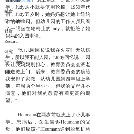
Inclusion
痹，Judy从小就要使用轮椅。1950年代
融合
初，Judy五岁时，她妈妈想让她上纽约
Communities
市的幼儿园。但幼儿园的工作人员只看
了一眼坐在轮椅上的Judy，就拒绝了她
社群
妈妈的入园申请。
Research
	“幼儿园园长说我在火灾时无法逃
研究
生，所以我不能入园。”Judy回忆说：“园
Technology
长让我妈妈别担心，教育委员会会派老
师送教上门。后来，教育委员会的确给
科技
我安排了家教，从幼儿园到四年级上学
期，每周两个半小时。但我的父母并不
满意，他们对我的教育有着更高的期
望。”
	Heumann在两岁前就患上了小儿麻
痹。患病后，医生告诉Heumann的父
母，他们应该把Heumann送到脱氧机构