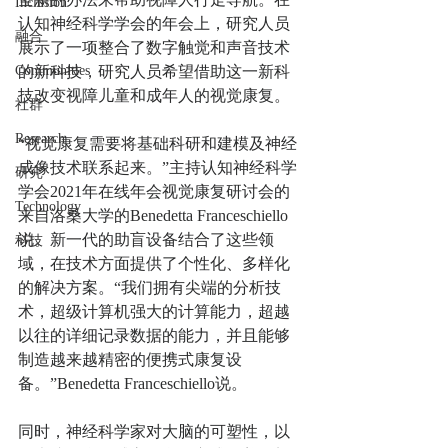
Inclusion
认知神经科学学会的年会上，研究人员
融合
展示了一项整合了数字触觉和声音技术
Communities
的新科技，研究人员希望借助这一新科
技改变视障儿童和成年人的视觉康复。
社群
Research
“视觉康复需要将基础科研和建模及神经
成像技术联系起来。”主持认知神经科学
研究
学会2021年在线年会视觉康复研讨会的
Technology
来自洛桑大学的Benedetta Franceschiello
说。新一代的助盲设备结合了这些领
科技
域，在技术方面提供了个性化、多样化
的解决方案。“我们拥有尖端的分析技
术，超级计算机强大的计算能力，超越
以往的详细记录数据的能力，并且能够
制造越来越精密的便携式康复设
备。”Benedetta Franceschiello说。
同时，神经科学家对大脑的可塑性，以