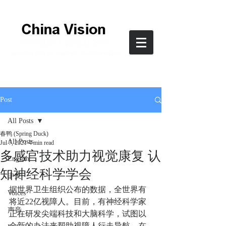
Post
All Posts
春鸭 (Spring Duck)
All Posts
Jul 7, 2021
4 min read
多感官技术助力视觉康复 认
English
知神经科学学会
中文
据世界卫生组织公布的数据，全世界有
Voices
将近22亿视障人。目前，有神经科学家
声音
正在研发尖端科技和大脑科学，试图以
全新的办法来帮助视障人行走导航。在