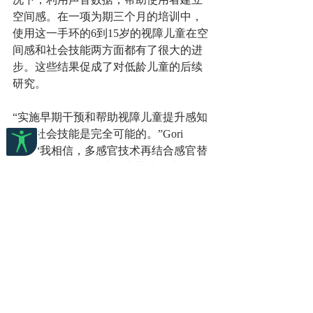
空间感。在一项为期三个月的培训中，
使用这一手环的6到15岁的视障儿童在空
间感和社会技能两方面都有了很大的进
步。这些结果促成了对低龄儿童的后续
研究。
“实施早期干预和帮助视障儿童提升感知
觉和社会技能是完全可能的。”Gori
说：“我相信，多感官技术再结合感官替
代设备，必将给视障人士带来巨大的好
处。”
Gori和Tivadar的技术以及在认知神经科
学学会研讨会上呈现的其他技术让人们
看到了视觉康复的光明前景。这些技术
不仅体现了神经科学的前沿成果，同时
对低成本解决方案的广泛需求也是催生
这些技术的最强动力。